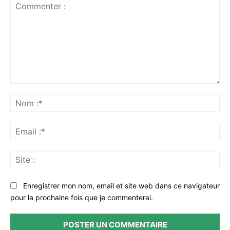
Commenter
:
No
:*
Ema
:*
Sit
:
Enregistrer mon nom, email et site web dans ce navigateur
pour la prochaine fois que je commenterai.