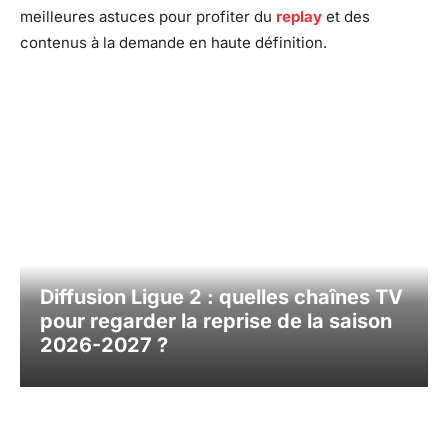
meilleures astuces pour profiter du
replay
et des
contenus à la demande en haute définition.
Facebook
X
Pinterest
What
Diffusion Ligue 2 : quelles chaînes TV
pour regarder la reprise de la saison
2026-2027 ?