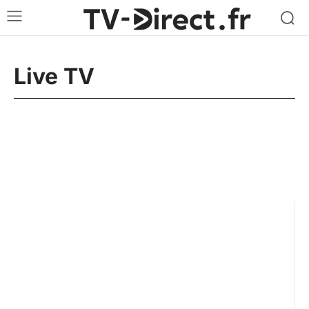
Live TV
Actualités
Arte Replay
Box Internet
Canal+ Replay
CStar Replay
France 2 Replay
France 3 Replay
France 5 Replay
Gulli Replay
High-tech