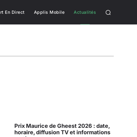
rt En Direct
Applis Mobile
Actualités
gh-tech
Reportage
Sport
Streaming / SVOD
Prix Maurice de Gheest 2026 : date,
horaire, diffusion TV et informations