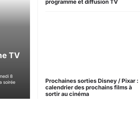
programme et diffusion TV
îne TV
amedi 8
Prochaines sorties Disney / Pixar :
a soirée
calendrier des prochains films à
sortir au cinéma