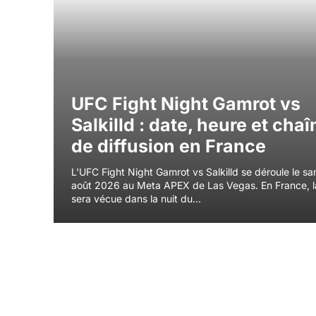
UFC Fight Night Gamrot vs
Salkilld : date, heure et cha
de diffusion en France
L'UFC Fight Night Gamrot vs Salkilld se déroule le s
août 2026 au Meta APEX de Las Vegas. En France, l
sera vécue dans la nuit du...