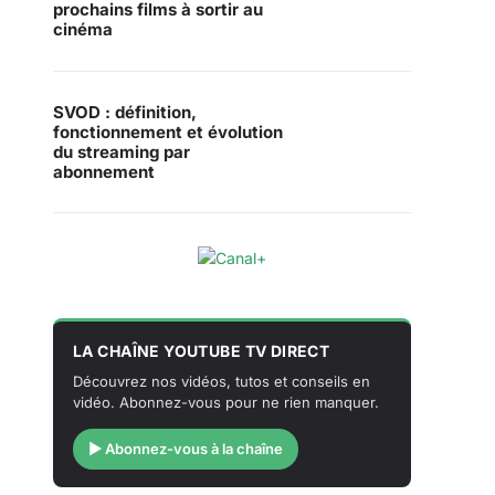
prochains films à sortir au
cinéma
SVOD : définition,
fonctionnement et évolution
du streaming par
abonnement
LA CHAÎNE YOUTUBE TV DIRECT
Découvrez nos vidéos, tutos et conseils en
vidéo. Abonnez-vous pour ne rien manquer.
▶ Abonnez-vous à la chaîne