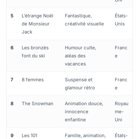
5
L’étrange Noël
Fantastique,
États-
de Monsieur
créativité visuelle
Unis
Jack
6
Les bronzés
Humour culte,
Franc
font du ski
aléas des
e
vacances
7
8 femmes
Suspense et
Franc
glamour rétro
e
8
The Snowman
Animation douce,
Royau
innocence
me-
enfantine
Uni
9
Les 101
Famille, animation,
États-