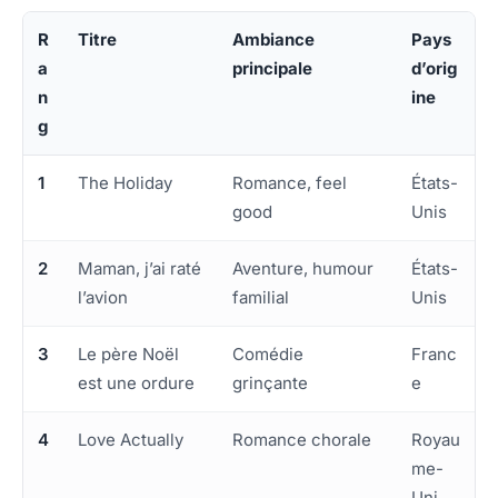
R
Titre
Ambiance
Pays
a
principale
d’orig
n
ine
g
1
The Holiday
Romance, feel
États-
good
Unis
2
Maman, j’ai raté
Aventure, humour
États-
l’avion
familial
Unis
3
Le père Noël
Comédie
Franc
est une ordure
grinçante
e
4
Love Actually
Romance chorale
Royau
me-
Uni