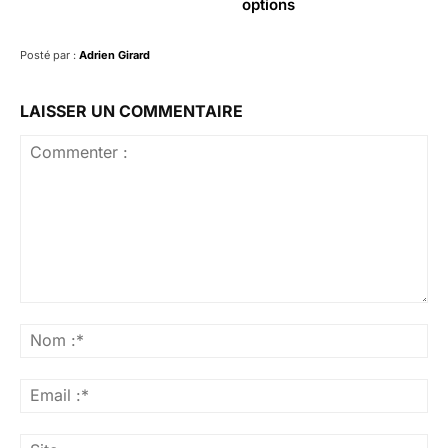
options
Posté par :
Adrien Girard
LAISSER UN COMMENTAIRE
Commenter
:
No
:*
Ema
:*
Sit