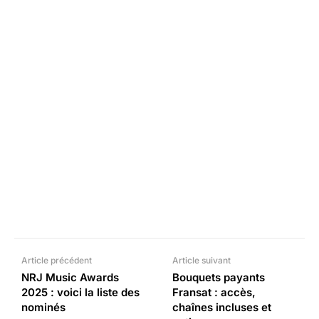
Facebook
X
Pinterest
What
Article précédent
Article suivant
NRJ Music Awards
Bouquets payants
2025 : voici la liste des
Fransat : accès,
nominés
chaînes incluses et