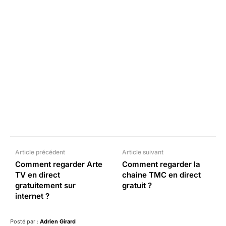
Facebook
X
Pinterest
What
Article précédent
Article suivant
Comment regarder Arte
Comment regarder la
TV en direct
chaine TMC en direct
gratuitement sur
gratuit ?
internet ?
Posté par :
Adrien Girard