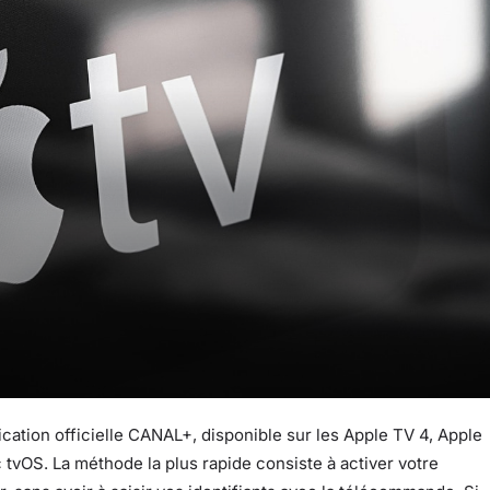
ation officielle CANAL+, disponible sur les Apple TV 4, Apple
tvOS. La méthode la plus rapide consiste à activer votre