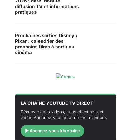
2026 : date, horaire,
diffusion TV et informations
pratiques
Prochaines sorties Disney /
Pixar : calendrier des
prochains films à sortir au
cinéma
LA CHAÎNE YOUTUBE TV DIRECT
Découvrez nos vidéos, tutos et conseils en
vidéo. Abonnez-vous pour ne rien manquer.
▶ Abonnez-vous à la chaîne