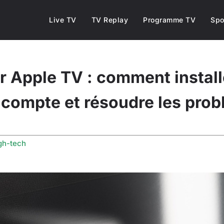
Live TV
TV Replay
Programme TV
Spo
pple TV : comment installer
 compte et résoudre les pro
gh-tech