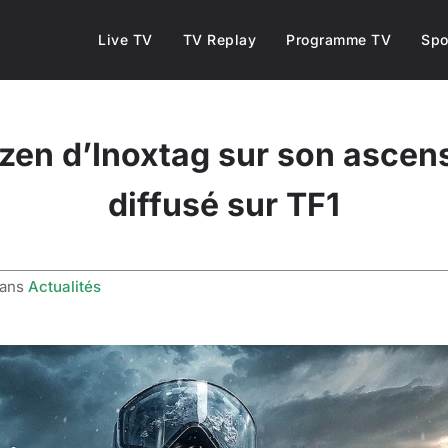
Live TV
TV Replay
Programme TV
Spo
en d’Inoxtag sur son ascens
diffusé sur TF1
ans
Actualités