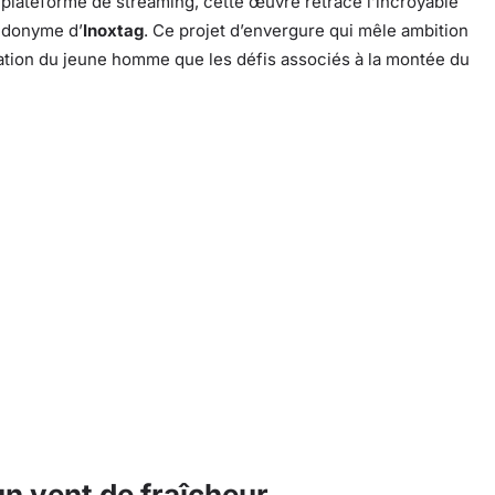
a plateforme de streaming, cette œuvre retrace l’incroyable
udonyme d’
Inoxtag
. Ce projet d’envergure qui mêle ambition
nation du jeune homme que les défis associés à la montée du
n vent de fraîcheur