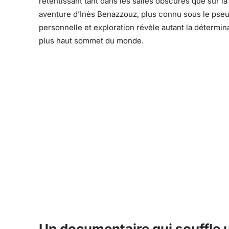
retentissant tant dans les salles obscures que sur l
aventure d’Inès Benazzouz, plus connu sous le pse
personnelle et exploration révèle autant la détermi
plus haut sommet du monde.
Un documentaire qui souffle u