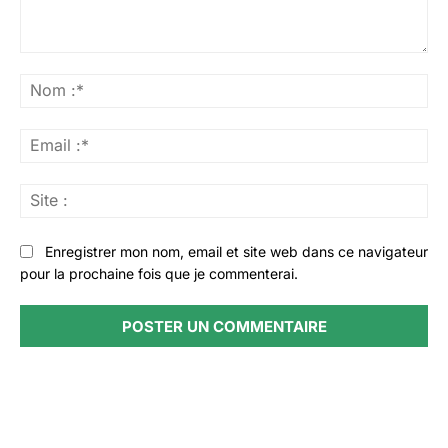
Commenter
:
No
:*
Ema
:*
Sit
:
Enregistrer mon nom, email et site web dans ce navigateur
pour la prochaine fois que je commenterai.