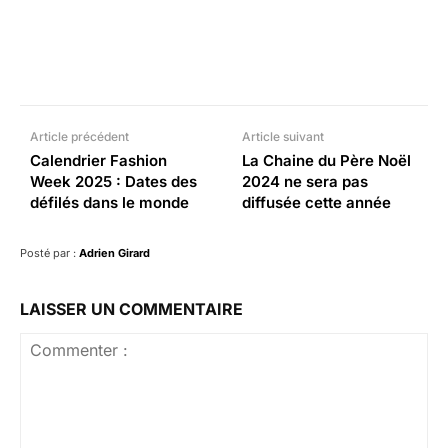
Facebook
X
Pinterest
What
Article précédent
Article suivant
Calendrier Fashion
La Chaine du Père Noël
Week 2025 : Dates des
2024 ne sera pas
défilés dans le monde
diffusée cette année
Posté par :
Adrien Girard
LAISSER UN COMMENTAIRE