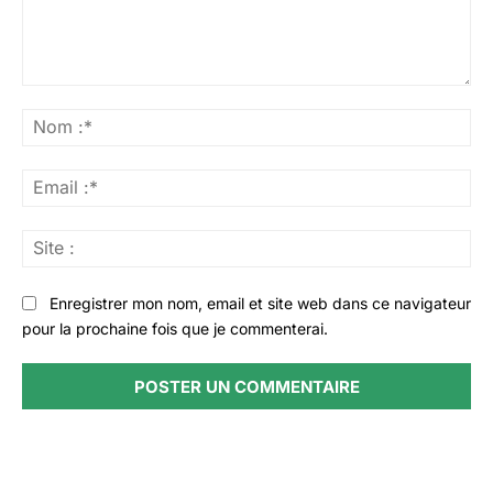
Commenter
:
No
:*
Ema
:*
Sit
:
Enregistrer mon nom, email et site web dans ce navigateur
pour la prochaine fois que je commenterai.