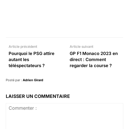
Facebook
X
Pinterest
What
Article précédent
Article suivant
Pourquoi le PSG attire
GP F1 Monaco 2023 en
autant les
direct : Comment
téléspectateurs ?
regarder la course ?
Posté par :
Adrien Girard
LAISSER UN COMMENTAIRE