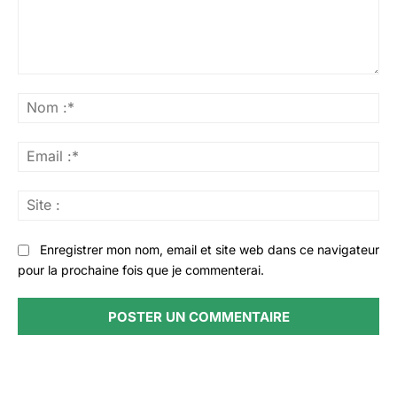
Commenter
:
No
:*
Ema
:*
Sit
:
Enregistrer mon nom, email et site web dans ce navigateur
pour la prochaine fois que je commenterai.