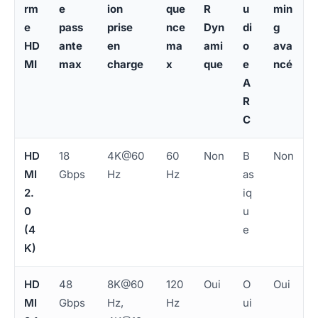
rm
e
ion
que
R
u
min
e
pass
prise
nce
Dyn
di
g
HD
ante
en
ma
ami
o
ava
MI
max
charge
x
que
e
ncé
A
R
C
HD
18
4K@60
60
Non
B
Non
MI
Gbps
Hz
Hz
as
2.
iq
0
u
(4
e
K)
HD
48
8K@60
120
Oui
O
Oui
MI
Gbps
Hz,
Hz
ui