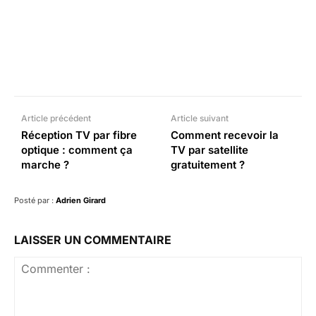
Facebook
X
Pinterest
What
Article précédent
Article suivant
Réception TV par fibre
Comment recevoir la
optique : comment ça
TV par satellite
marche ?
gratuitement ?
Posté par :
Adrien Girard
LAISSER UN COMMENTAIRE