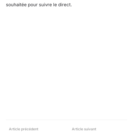
souhaitée pour suivre le direct.
Facebook
X
Pinterest
What
Article précédent
Article suivant