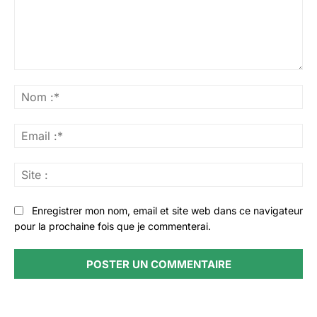
Commenter
:
No
:*
Ema
:*
Sit
:
Enregistrer mon nom, email et site web dans ce navigateur
pour la prochaine fois que je commenterai.