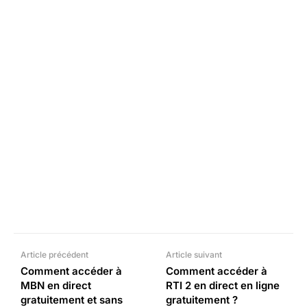
Facebook
X
Pinterest
What
Article précédent
Article suivant
Comment accéder à
Comment accéder à
MBN en direct
RTI 2 en direct en ligne
gratuitement et sans
gratuitement ?