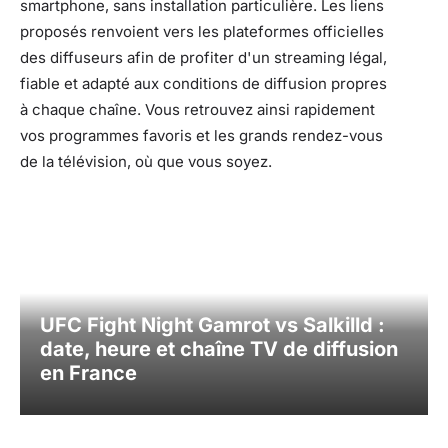
smartphone, sans installation particulière. Les liens
proposés renvoient vers les plateformes officielles
des diffuseurs afin de profiter d'un streaming légal,
fiable et adapté aux conditions de diffusion propres
à chaque chaîne. Vous retrouvez ainsi rapidement
vos programmes favoris et les grands rendez-vous
de la télévision, où que vous soyez.
UFC Fight Night Gamrot vs Salkilld :
date, heure et chaîne TV de diffusion
en France