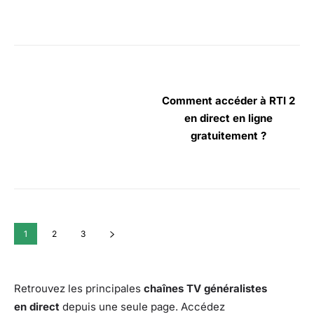
Comment accéder à RTI 2
en direct en ligne
gratuitement ?
1
2
3
Retrouvez les principales
chaînes TV généralistes
en direct
depuis une seule page. Accédez