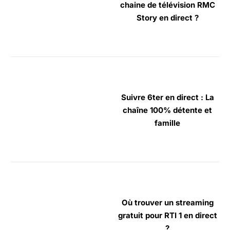
chaine de télévision RMC
Story en direct ?
Suivre 6ter en direct : La
chaîne 100% détente et
famille
Où trouver un streaming
gratuit pour RTI 1 en direct
?