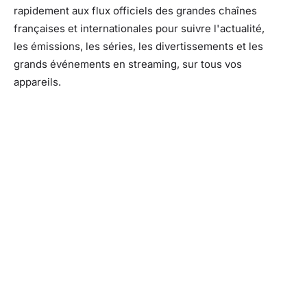
rapidement aux flux officiels des grandes chaînes
françaises et internationales pour suivre l'actualité,
les émissions, les séries, les divertissements et les
grands événements en streaming, sur tous vos
appareils.