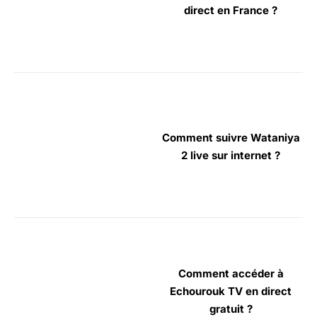
direct en France ?
Comment suivre Wataniya
2 live sur internet ?
Comment accéder à
Echourouk TV en direct
gratuit ?