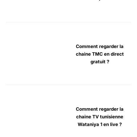
Comment regarder la
chaine TMC en direct
gratuit ?
Comment regarder la
chaine TV tunisienne
Wataniya 1 en live ?