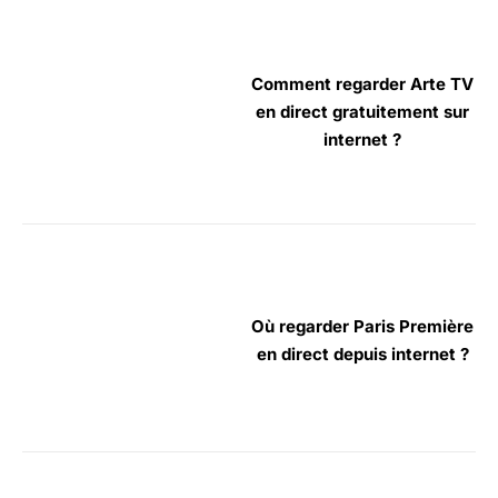
Comment regarder Arte TV
en direct gratuitement sur
internet ?
Où regarder Paris Première
en direct depuis internet ?