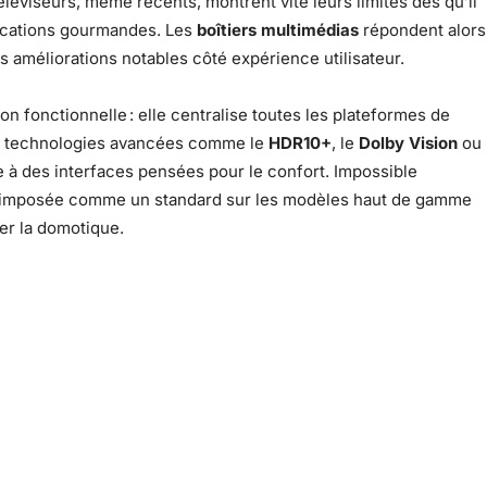
éléviseurs, même récents, montrent vite leurs limites dès qu’il
lications gourmandes. Les
boîtiers multimédias
répondent alors
 améliorations notables côté expérience utilisateur.
n fonctionnelle : elle centralise toutes les plateformes de
des technologies avancées comme le
HDR10+
, le
Dolby Vision
ou
ce à des interfaces pensées pour le confort. Impossible
st imposée comme un standard sur les modèles haut de gamme
er la domotique.