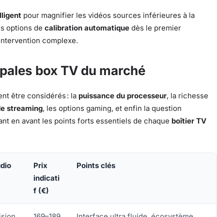
lligent
pour magnifier les vidéos sources inférieures à la
des options de
calibration automatique
dès le premier
 intervention complexe.
cipales box TV du marché
ent être considérés : la
puissance du processeur
, la richesse
de streaming
, les options gaming, et enfin la question
tant en avant les points forts essentiels de chaque
boîtier TV
dio
Prix
Points clés
indicati
f (€)
ision,
169–189
Interface ultra fluide, écosystème