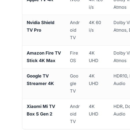
i/s
Atmos
Nvidia Shield
Andr
4K 60
Dolby V
TV Pro
oid
i/s
Atmos,
TV
Amazon Fire TV
Fire
4K
Dolby V
Stick 4K Max
OS
UHD
Atmos
Google TV
Goo
4K
HDR10, 
Streamer 4K
gle
UHD
Audio
TV
Xiaomi Mi TV
Andr
4K
HDR, Do
Box S Gen 2
oid
UHD
Audio
TV