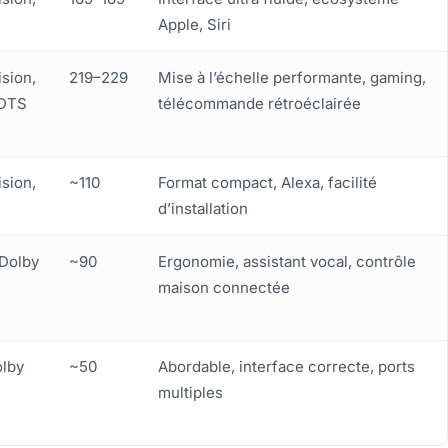
Apple, Siri
ision,
219–229
Mise à l’échelle performante, gaming,
 DTS
télécommande rétroéclairée
ision,
~110
Format compact, Alexa, facilité
d’installation
Dolby
~90
Ergonomie, assistant vocal, contrôle
maison connectée
lby
~50
Abordable, interface correcte, ports
multiples