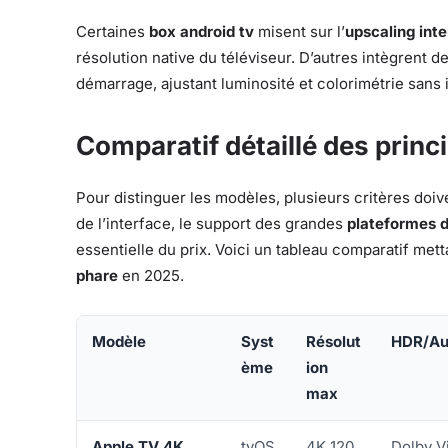
Certaines
box android tv
misent sur l’
upscaling inte
résolution native du téléviseur. D’autres intègrent 
démarrage, ajustant luminosité et colorimétrie sans
Comparatif détaillé des prin
Pour distinguer les modèles, plusieurs critères doiv
de l’interface, le support des grandes
plateformes 
essentielle du prix. Voici un tableau comparatif met
phare
en 2025.
Modèle
Syst
Résolut
HDR/Au
ème
ion
max
Apple TV 4K
tvOS
4K 120
Dolby V