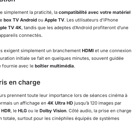
e simplement la praticité, la
compatibilité avec votre matériel
ne
box TV Android
ou
Apple TV
. Les utilisateurs d’iPhone
ple TV 4K
, tandis que les adeptes d’Android profiteront d’une
appareils connectés.
dèles exigent simplement un branchement
HDMI
et une connexion
guration initiale se fait en quelques minutes, souvent guidée
e fournie avec le
boîtier multimédia
.
ris en charge
urs prennent toute leur importance lors de séances cinéma à
sormais un affichage en
4K Ultra HD
jusqu’à 120 images par
e
HDR
, le
HLG
ou le
Dolby Vision
. Côté audio, la prise en charge
 totale, surtout pour les cinéphiles équipés de systèmes