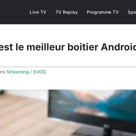
Live TV
TV Replay
Programme TV
Spo
est le meilleur boitier Androi
ans
Streaming / SVOD