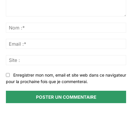
Commenter
:
No
:*
Ema
:*
Sit
:
Enregistrer mon nom, email et site web dans ce navigateur
pour la prochaine fois que je commenterai.