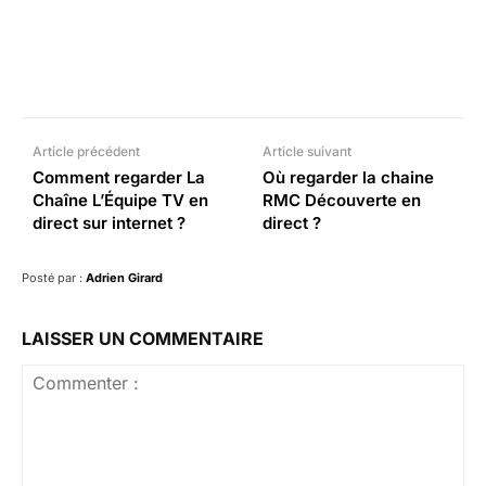
Facebook
X
Pinterest
What
Article précédent
Article suivant
Comment regarder La
Où regarder la chaine
Chaîne L’Équipe TV en
RMC Découverte en
direct sur internet ?
direct ?
Posté par :
Adrien Girard
LAISSER UN COMMENTAIRE