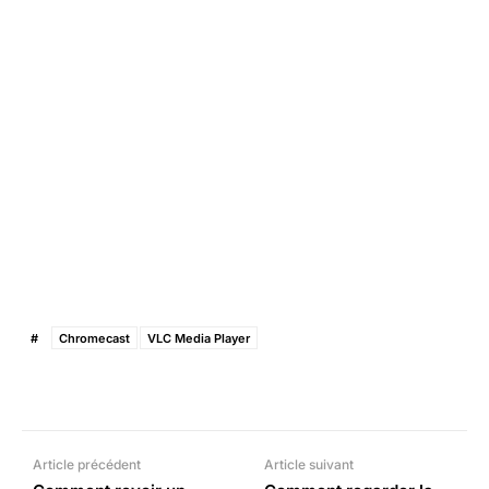
#
Chromecast
VLC Media Player
Facebook
X
Pinterest
What
Article précédent
Article suivant