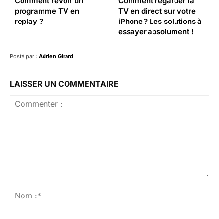
Comment revoir un
Comment regarder la
programme TV en
TV en direct sur votre
replay ?
iPhone ? Les solutions à
essayer absolument !
Posté par :
Adrien Girard
LAISSER UN COMMENTAIRE
Commenter
:
No
:*