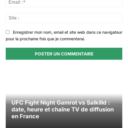
Ema
:*
Sit
:
Enregistrer mon nom, email et site web dans ce navigateur
pour la prochaine fois que je commenterai.
UFC Fight Night Gamrot vs Salkilld :
date, heure et chaîne TV de diffusion
en France