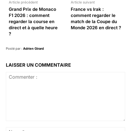
Article précédent
Article suivant
Grand Prix de Monaco
France vs Irak :
F1 2026 : comment
comment regarder le
regarder la course en
match de la Coupe du
direct et à quelle heure
Monde 2026 en direct ?
?
Posté par :
Adrien Girard
LAISSER UN COMMENTAIRE
Commenter
:
No