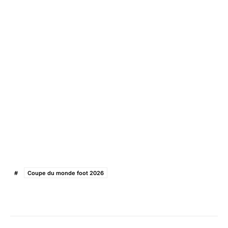
#
Coupe du monde foot 2026
Facebook
X
Pinterest
What