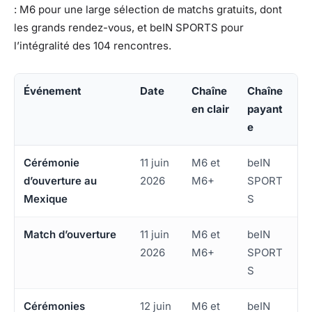
: M6 pour une large sélection de matchs gratuits, dont
les grands rendez-vous, et beIN SPORTS pour
l’intégralité des 104 rencontres.
Événement
Date
Chaîne
Chaîne
en clair
payant
e
Cérémonie
11 juin
M6 et
beIN
d’ouverture au
2026
M6+
SPORT
Mexique
S
Match d’ouverture
11 juin
M6 et
beIN
2026
M6+
SPORT
S
Cérémonies
12 juin
M6 et
beIN