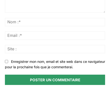
Commenter
:
No
:*
Ema
:*
Sit
:
Enregistrer mon nom, email et site web dans ce navigateur
pour la prochaine fois que je commenterai.