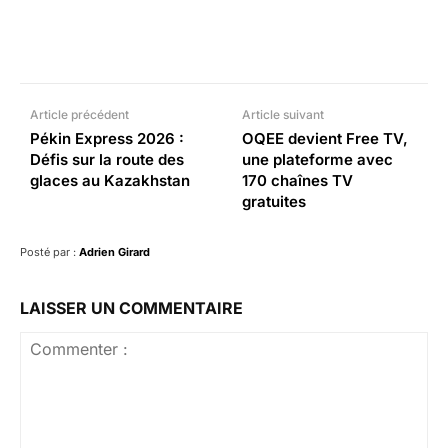
Facebook
X
Pinterest
What
Article précédent
Article suivant
Pékin Express 2026 :
OQEE devient Free TV,
Défis sur la route des
une plateforme avec
glaces au Kazakhstan
170 chaînes TV
gratuites
Posté par :
Adrien Girard
LAISSER UN COMMENTAIRE