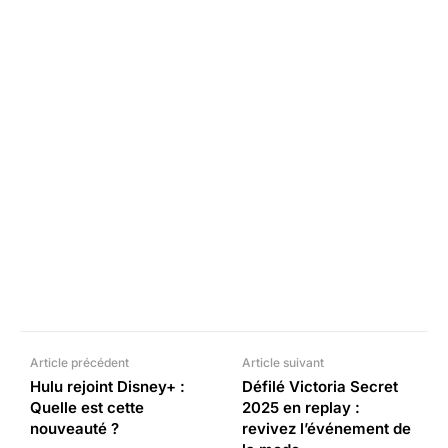
Facebook
X
Pinterest
What
Article précédent
Article suivant
Hulu rejoint Disney+ :
Défilé Victoria Secret
Quelle est cette
2025 en replay :
nouveauté ?
revivez l’événement de