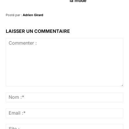
la mode
Posté par :
Adrien Girard
LAISSER UN COMMENTAIRE
Commenter
:
No
:*
Ema
:*
Sit