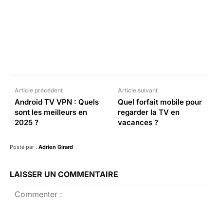
Facebook
X
Pinterest
What
Article précédent
Article suivant
Android TV VPN : Quels
Quel forfait mobile pour
sont les meilleurs en
regarder la TV en
2025 ?
vacances ?
Posté par :
Adrien Girard
LAISSER UN COMMENTAIRE