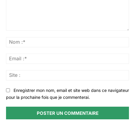
Commenter
:
No
:*
Ema
:*
Sit
:
Enregistrer mon nom, email et site web dans ce navigateur
pour la prochaine fois que je commenterai.