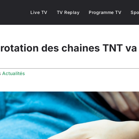
Live TV
TV Replay
Programme TV
Spo
rotation des chaines TNT va
s
Actualités