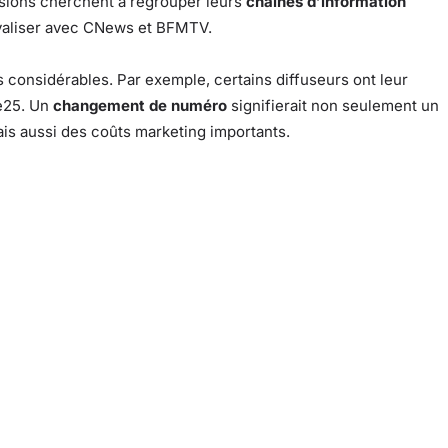
isions cherchent à regrouper leurs
chaînes d’information
ivaliser avec CNews et BFMTV.
considérables. Par exemple, certains diffuseurs ont leur
e25. Un
changement de numéro
signifierait non seulement un
ais aussi des coûts marketing importants.