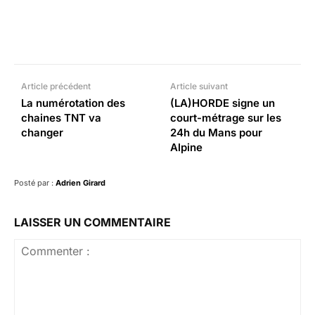
Facebook
X
Pinterest
What
Article précédent
Article suivant
La numérotation des
(LA)HORDE signe un
chaines TNT va
court-métrage sur les
changer
24h du Mans pour
Alpine
Posté par :
Adrien Girard
LAISSER UN COMMENTAIRE