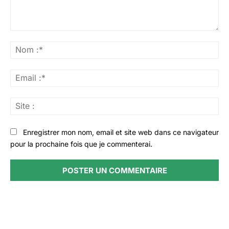
Commenter
:
No
:*
Ema
:*
Sit
:
Enregistrer mon nom, email et site web dans ce navigateur
pour la prochaine fois que je commenterai.