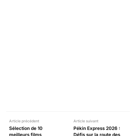
Facebook
X
Pinterest
What
Article précédent
Article suivant
Sélection de 10
Pékin Express 2026 :
meilleurs films
Défis sur la route des