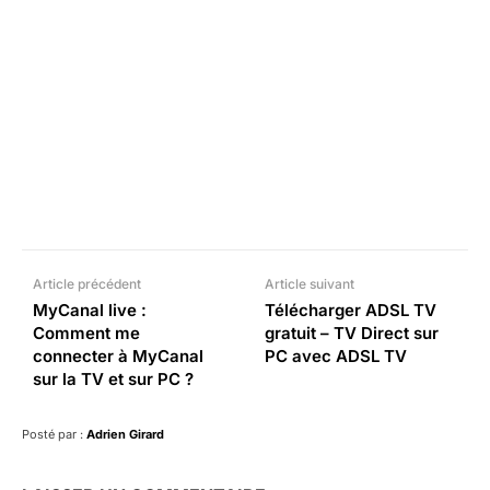
Facebook
X
Pinterest
What
Article précédent
Article suivant
MyCanal live :
Télécharger ADSL TV
Comment me
gratuit – TV Direct sur
connecter à MyCanal
PC avec ADSL TV
sur la TV et sur PC ?
Posté par :
Adrien Girard