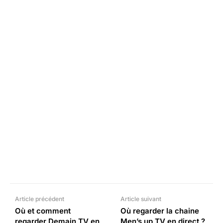
Facebook
X
Pinterest
What
Article précédent
Article suivant
Où et comment
Où regarder la chaine
regarder Demain TV en
Men’s up TV en direct ?