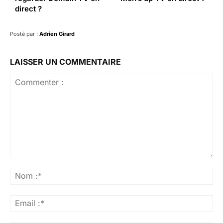
direct ?
Posté par :
Adrien Girard
LAISSER UN COMMENTAIRE
Commenter
:
No
:*
Ema
:*