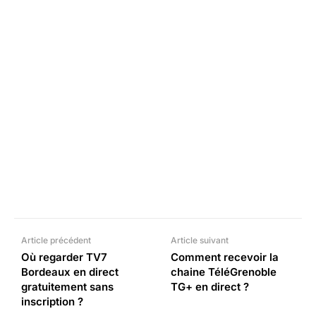
Facebook
X
Pinterest
What
Article précédent
Article suivant
Où regarder TV7
Comment recevoir la
Bordeaux en direct
chaine TéléGrenoble
gratuitement sans
TG+ en direct ?
inscription ?