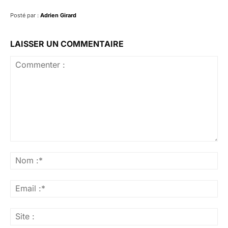
Posté par :
Adrien Girard
LAISSER UN COMMENTAIRE
Commenter
:
No
:*
Ema
:*
Sit
: