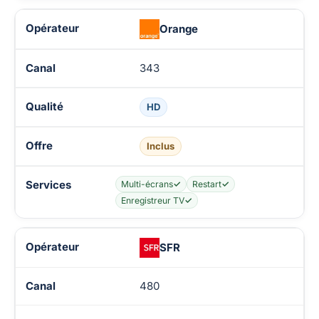
Orange
343
HD
Inclus
Multi-écrans
✓
Restart
✓
Enregistreur TV
✓
SFR
480