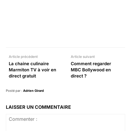
Facebook
X
Pinterest
What
Article précédent
Article suivant
La chaine culinaire
Comment regarder
Marmiton TV à voir en
MBC Bollywood en
direct gratuit
direct ?
Posté par :
Adrien Girard
LAISSER UN COMMENTAIRE