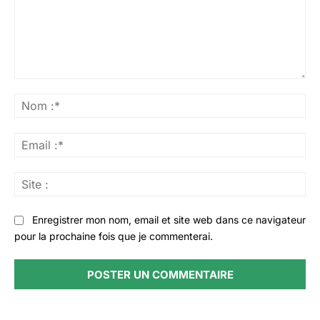
Commenter
:
No
:*
Ema
:*
Sit
:
Enregistrer mon nom, email et site web dans ce navigateur
pour la prochaine fois que je commenterai.