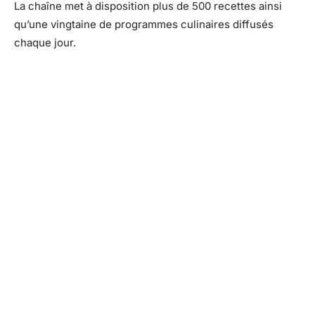
La chaîne met à disposition plus de 500 recettes ainsi
qu’une vingtaine de programmes culinaires diffusés
chaque jour.
Facebook
X
Pinterest
What