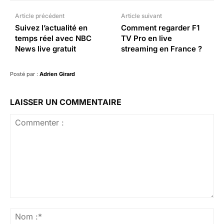
Article précédent
Article suivant
Suivez l’actualité en
Comment regarder F1
temps réel avec NBC
TV Pro en live
News live gratuit
streaming en France ?
Posté par :
Adrien Girard
LAISSER UN COMMENTAIRE
Commenter
:
No
:*