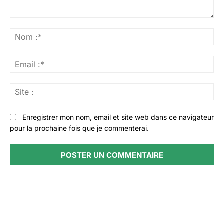
Commenter
:
No
:*
Ema
:*
Sit
:
Enregistrer mon nom, email et site web dans ce navigateur
pour la prochaine fois que je commenterai.