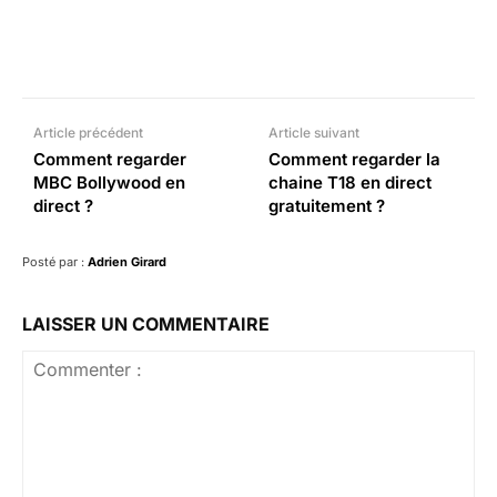
Facebook
X
Pinterest
What
Article précédent
Article suivant
Comment regarder
Comment regarder la
MBC Bollywood en
chaine T18 en direct
direct ?
gratuitement ?
Posté par :
Adrien Girard
LAISSER UN COMMENTAIRE