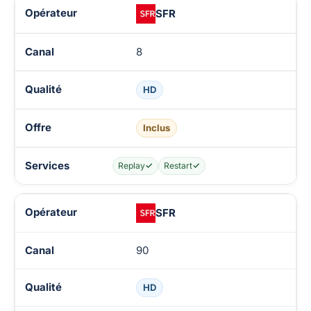
SFR
8
HD
Inclus
Replay
✓
Restart
✓
SFR
90
HD