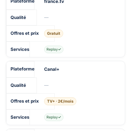
france.tv
—
Gratuit
Replay
✓
Canal+
—
TV+ · 2€/mois
Replay
✓