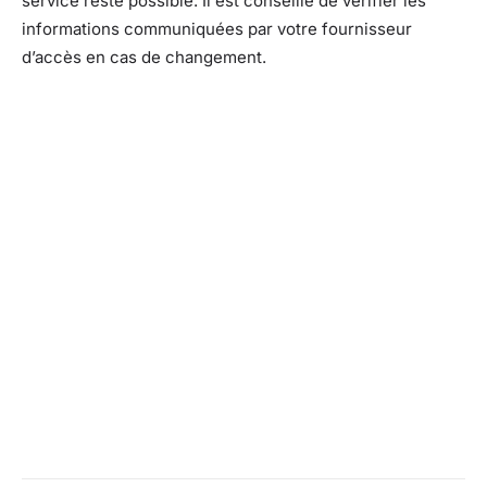
service reste possible. Il est conseillé de vérifier les
informations communiquées par votre fournisseur
d’accès en cas de changement.
Facebook
X
Pinterest
What