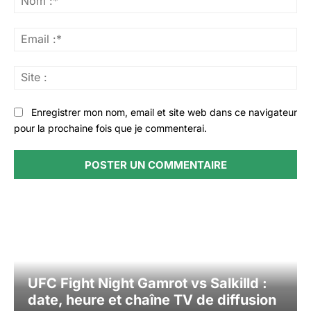
:*
Ema
:*
Sit
:
Enregistrer mon nom, email et site web dans ce navigateur
pour la prochaine fois que je commenterai.
UFC Fight Night Gamrot vs Salkilld :
date, heure et chaîne TV de diffusion