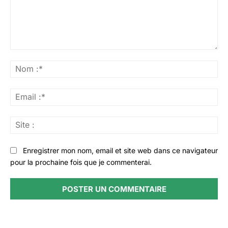
Commenter
:
No
:*
Ema
:*
Sit
:
Enregistrer mon nom, email et site web dans ce navigateur
pour la prochaine fois que je commenterai.