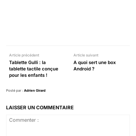
Facebook
X
Pinterest
What
Article précédent
Article suivant
Tablette Gulli : la
A quoi sert une box
tablette tactile conçue
Android ?
pour les enfants !
Posté par :
Adrien Girard
LAISSER UN COMMENTAIRE