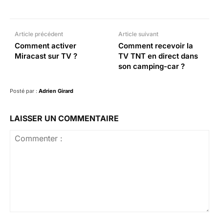
Facebook
X
Pinterest
What
Article précédent
Article suivant
Comment activer
Comment recevoir la
Miracast sur TV ?
TV TNT en direct dans
son camping-car ?
Posté par :
Adrien Girard
LAISSER UN COMMENTAIRE
Commenter