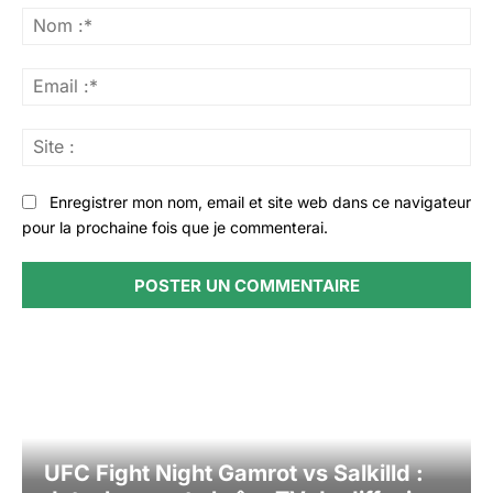
:
No
:*
Ema
:*
Sit
:
Enregistrer mon nom, email et site web dans ce navigateur
pour la prochaine fois que je commenterai.
UFC Fight Night Gamrot vs Salkilld :