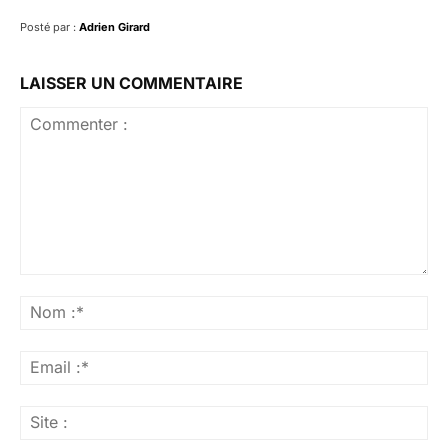
Posté par :
Adrien Girard
LAISSER UN COMMENTAIRE
Commenter
:
No
:*
Ema
:*
Sit
: