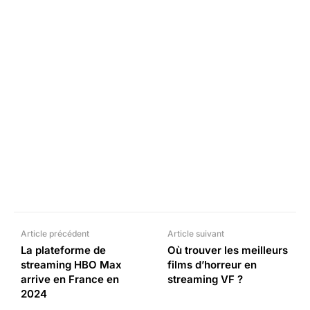
Facebook
X
Pinterest
What
Article précédent
Article suivant
La plateforme de
Où trouver les meilleurs
streaming HBO Max
films d’horreur en
arrive en France en
streaming VF ?
2024