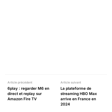
Facebook
X
Pinterest
What
Article précédent
Article suivant
6play : regarder M6 en
La plateforme de
direct et replay sur
streaming HBO Max
Amazon Fire TV
arrive en France en
2024