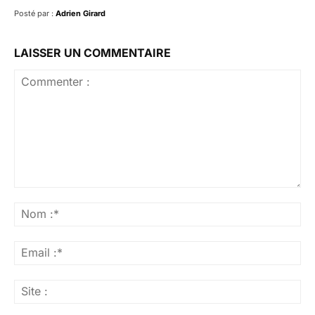
Posté par :
Adrien Girard
LAISSER UN COMMENTAIRE
Commenter
:
No
:*
Ema
:*
Sit
: