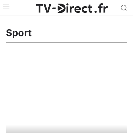
Sport
Box Internet
High-tech
Reportage
Streaming / SVOD