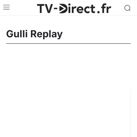
Gulli Replay
Arte Replay
Canal+ Replay
CStar Replay
France 2 Replay
France 3 Replay
France 5 Replay
M6 Replay
RMC Découverte Replay
TF1 Replay