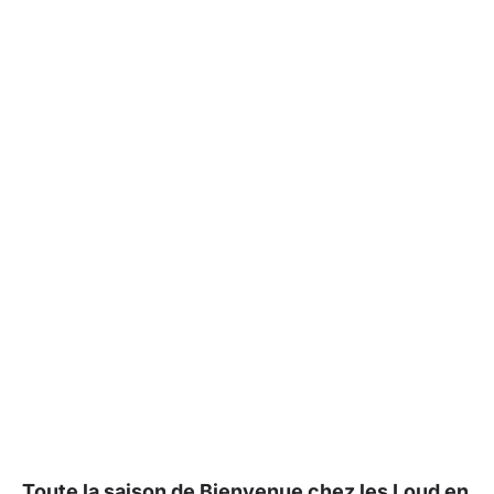
Toute la saison de Bienvenue chez les Loud en