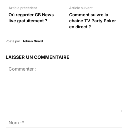
Article précédent
Article suivant
Où regarder GB News
Comment suivre la
live gratuitement ?
chaine TV Party Poker
en direct ?
Posté par :
Adrien Girard
LAISSER UN COMMENTAIRE
Commenter
:
No
:*