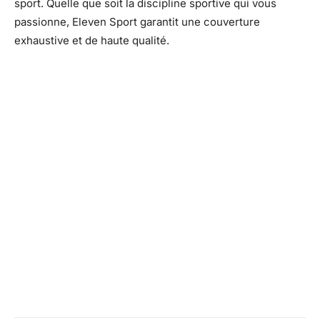
sport. Quelle que soit la discipline sportive qui vous
passionne, Eleven Sport garantit une couverture
exhaustive et de haute qualité.
Facebook
X
Pinterest
What