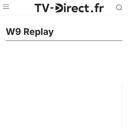
W9 Replay
Arte Replay
Canal+ Replay
CStar Replay
France 2 Replay
France 3 Replay
France 5 Replay
Gulli Replay
M6 Replay
RMC Découverte Replay
TF1 Replay