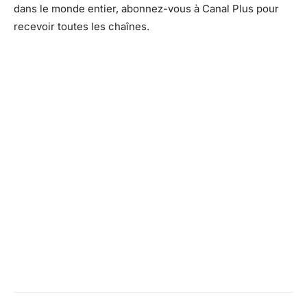
dans le monde entier, abonnez-vous à Canal Plus pour
recevoir toutes les chaînes.
Facebook
X
Pinterest
What