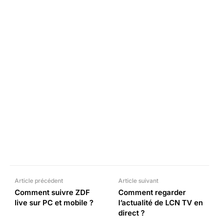
Facebook
X
Pinterest
What
Article précédent
Article suivant
Comment suivre ZDF
Comment regarder
live sur PC et mobile ?
l’actualité de LCN TV en
direct ?