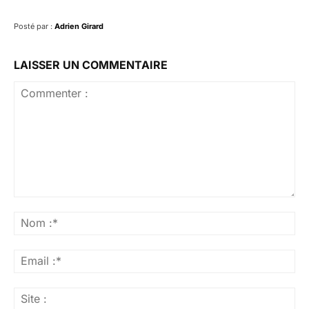
Posté par :
Adrien Girard
LAISSER UN COMMENTAIRE
Commenter
:
No
:*
Ema
:*
Sit
: