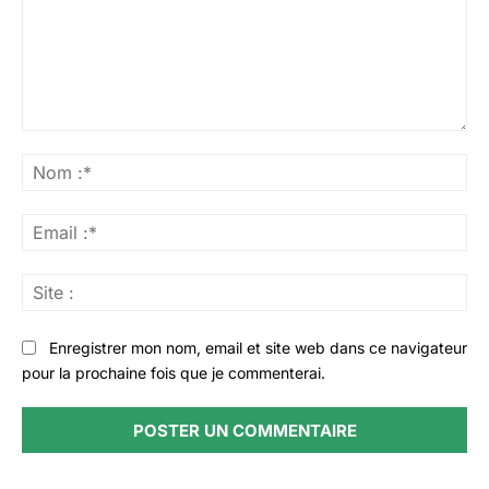
Commenter
:
No
:*
Ema
:*
Sit
:
Enregistrer mon nom, email et site web dans ce navigateur
pour la prochaine fois que je commenterai.