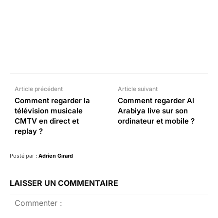
Facebook
X
Pinterest
What
Article précédent
Article suivant
Comment regarder la
Comment regarder Al
télévision musicale
Arabiya live sur son
CMTV en direct et
ordinateur et mobile ?
replay ?
Posté par :
Adrien Girard
LAISSER UN COMMENTAIRE