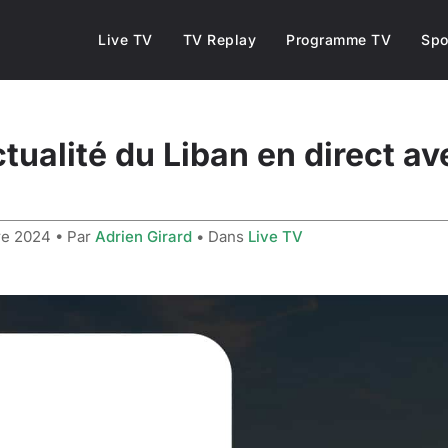
Live TV
TV Replay
Programme TV
Spo
tualité du Liban en direct a
re 2024
• Par
Adrien Girard
• Dans
Live TV