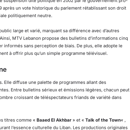
e suspension dite politique en 2002 par le gouvernement pro-
09 après un vote historique du parlement rétablissant son droit
riale politiquement neutre.
public large et varié, marquant sa différence avec d’autres
 Ainsi, MTV Lebanon propose des bulletins d’informations cinq
er informés sans perception de biais. De plus, elle adopte le
ment à offrir plus qu’un simple programme télévisuel.
ne
s. Elle diffuse une palette de programmes allant des
ntes. Entre bulletins sérieux et émissions légères, chacun peut
nombre croissant de téléspectateurs friands de variété dans
es titres comme «
Baaed El Akhbar
» et «
Talk of the Town
« ,
urant l’essence culturelle du Liban. Les productions originales