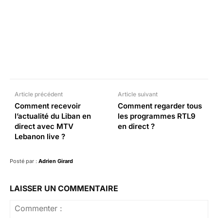
Facebook
X
Pinterest
What
Article précédent
Article suivant
Comment recevoir
Comment regarder tous
l’actualité du Liban en
les programmes RTL9
direct avec MTV
en direct ?
Lebanon live ?
Posté par :
Adrien Girard
LAISSER UN COMMENTAIRE