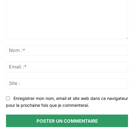
Commenter
:
No
:*
Ema
:*
Sit
:
Enregistrer mon nom, email et site web dans ce navigateur
pour la prochaine fois que je commenterai.