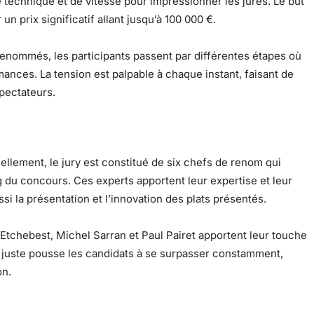
e technique et de vitesse pour impressionner les jurés. Le but
n prix significatif allant jusqu’à 100 000 €.
renommés, les participants passent par différentes étapes où
rmances. La tension est palpable à chaque instant, faisant de
pectateurs.
uellement, le jury est constitué de six chefs de renom qui
 du concours. Ces experts apportent leur expertise et leur
i la présentation et l’innovation des plats présentés.
tchebest, Michel Sarran et Paul Pairet apportent leur touche
s juste pousse les candidats à se surpasser constamment,
on.