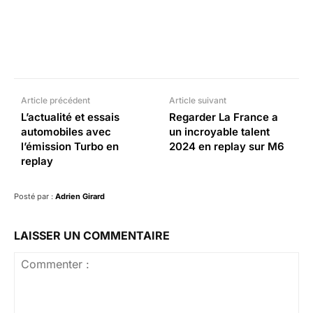
Facebook
X
Pinterest
What
Article précédent
Article suivant
L’actualité et essais
Regarder La France a
automobiles avec
un incroyable talent
l’émission Turbo en
2024 en replay sur M6
replay
Posté par :
Adrien Girard
LAISSER UN COMMENTAIRE