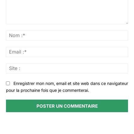
Commenter
:
No
:*
Ema
:*
Sit
:
Enregistrer mon nom, email et site web dans ce navigateur
pour la prochaine fois que je commenterai.