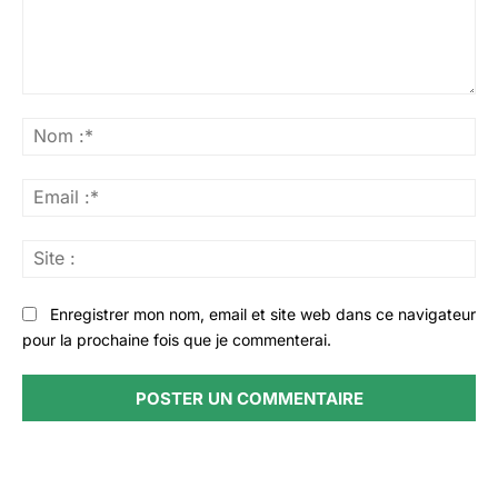
Commenter
:
No
:*
Ema
:*
Sit
:
Enregistrer mon nom, email et site web dans ce navigateur
pour la prochaine fois que je commenterai.