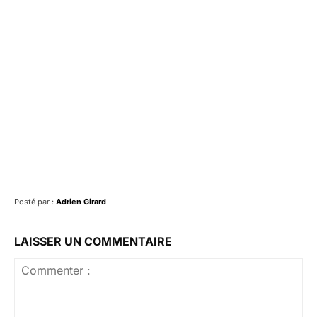
Facebook
X
Pinterest
What
Posté par :
Adrien Girard
LAISSER UN COMMENTAIRE