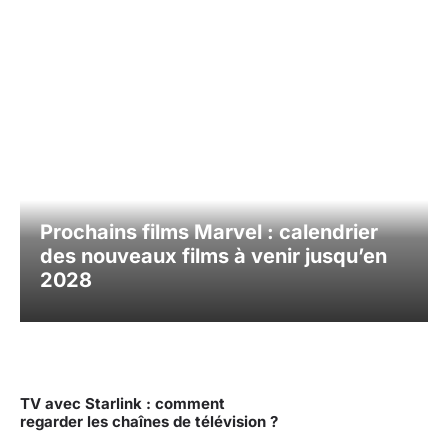
Facebook
X
Pinterest
What
Prochains films Marvel : calendrier
des nouveaux films à venir jusqu’en
2028
TV avec Starlink : comment
regarder les chaînes de télévision ?