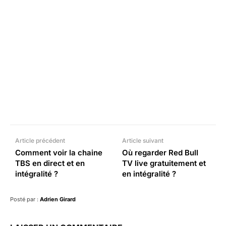
Facebook
X
Pinterest
What
Article précédent
Article suivant
Comment voir la chaine
Où regarder Red Bull
TBS en direct et en
TV live gratuitement et
intégralité ?
en intégralité ?
Posté par :
Adrien Girard