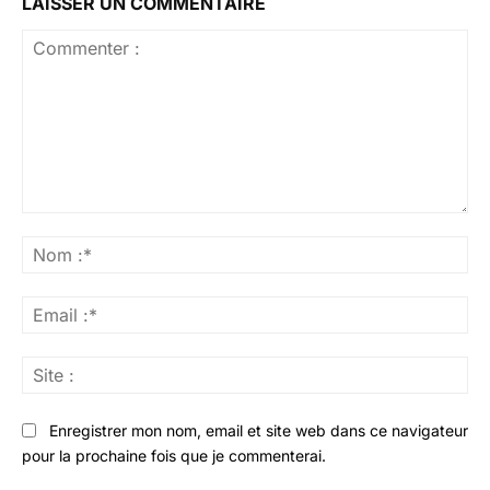
LAISSER UN COMMENTAIRE
Commenter
:
No
:*
Ema
:*
Sit
:
Enregistrer mon nom, email et site web dans ce navigateur
pour la prochaine fois que je commenterai.